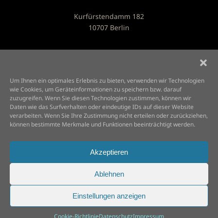
Kurfürstendamm 182
10707 Berlin
KONTAKT
mail@sagano.de
Um Ihnen ein optimales Erlebnis zu bieten, verwenden wir Technologien
+49 (030) 23 88 59 38
wie Cookies, um Geräteinformationen zu speichern bzw. darauf
zuzugreifen. Wenn Sie diesen Technologien zustimmen, können wir
Daten wie das Surfverhalten oder eindeutige IDs auf dieser Website
ÖFFNUNGSZEITEN
verarbeiten. Wenn Sie Ihre Zustimmung nicht erteilen oder zurückziehen,
können bestimmte Merkmale und Funktionen beeinträchtigt werden.
MO BIS SO
Akzeptieren
11:30 – 23:00 UHR
Ablehnen
Einstellungen anzeigen
1999 ©
2026
Sagano. All rights reserved.
Powered by
PlumaDESIGN.de
.
Cookie-Richtlinie
Datenschutz
Impressum