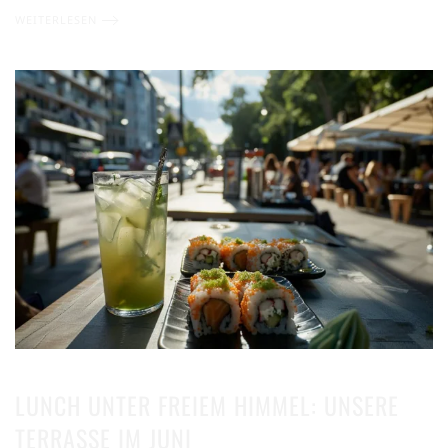
ORT
WEITERLESEN
FÜR
SUSHI
IST
LUNCH UNTER FREIEM HIMMEL: UNSERE
TERRASSE IM JUNI