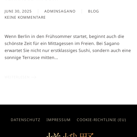
JUNI 30, 2025
ADMINSAGANO
BLOG
KEINE KOMMENTARE
ZU
LUNCH
UNTER
Wenn Berlin in den Frühsommer startet, beginnt auch die
FREIEM
schönste Zeit für ein Mittagessen im Freien. Bei Sagano
HIMMEL:
erwartet Sie nicht nur erstklassiges Sushi, sondern auch eine
UNSERE
TERRASSE
sonnige Terrasse mitten...
IM
JUNI
WEITERLESEN
DATENSCHUTZ
IMPRESSUM
COOKIE-RICHTLINIE (EU)