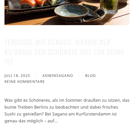
TERRASSE MIT GENUSS: WARUM DER
KU’DAMM DER SCHÖNSTE ORT FÜR SUSHI
IST
JULI 18, 2025
ADMINSAGANO
BLOG
KEINE KOMMENTARE
ZU
TERRASSE
MIT
Was gibt es Schöneres, als im Sommer draußen zu sitzen, das
GENUSS:
bunte Treiben Berlins zu beobachten und dabei frisches
WARUM
Sushi zu genießen? Bei Sagano am Kurfürstendamm ist
DER
KU’DAMM
genau das möglich – auf...
DER
SCHÖNSTE