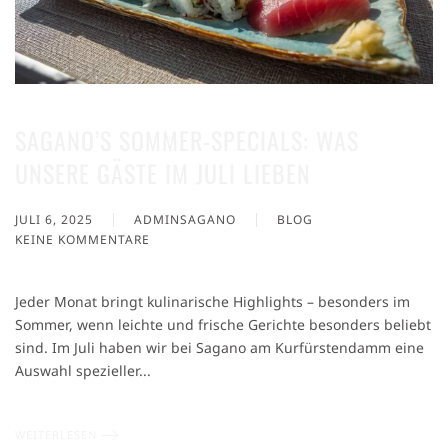
SAGANO’S SOMMER-SPECIALS: WAS
UNSERE GÄSTE IM JULI LIEBEN
JULI 6, 2025
ADMINSAGANO
BLOG
KEINE KOMMENTARE
ZU
SAGANO’S
SOMMER-
Jeder Monat bringt kulinarische Highlights – besonders im
SPECIALS:
Sommer, wenn leichte und frische Gerichte besonders beliebt
WAS
sind. Im Juli haben wir bei Sagano am Kurfürstendamm eine
UNSERE
GÄSTE
Auswahl spezieller...
IM
JULI
LIEBEN
WEITERLESEN