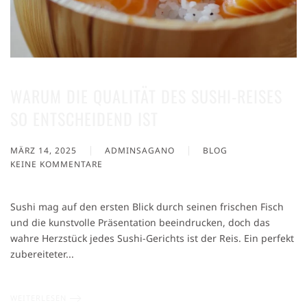
WARUM DIE QUALITÄT DES SUSHI-REISES
SO ENTSCHEIDEND IST
MÄRZ 14, 2025
ADMINSAGANO
BLOG
KEINE KOMMENTARE
ZU
WARUM
DIE
Sushi mag auf den ersten Blick durch seinen frischen Fisch
QUALITÄT
und die kunstvolle Präsentation beeindrucken, doch das
DES
wahre Herzstück jedes Sushi-Gerichts ist der Reis. Ein perfekt
SUSHI-
REISES
zubereiteter...
SO
ENTSCHEIDEND
IST
WEITERLESEN