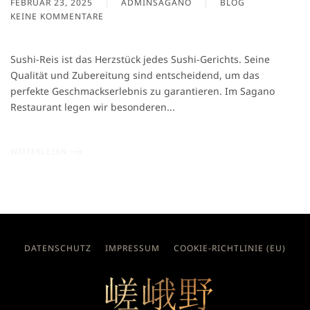
FEBRUAR 23, 2025
ADMINSAGANO
BLOG
KEINE KOMMENTARE
ZU
REIS
ALS
Sushi-Reis ist das Herzstück jedes Sushi-Gerichts. Seine
BASIS:
Qualität und Zubereitung sind entscheidend, um das
WARUM
perfekte Geschmackserlebnis zu garantieren. Im Sagano
PERFEKTER
SUSHI-
Restaurant legen wir besonderen...
REIS
SO
WICHTIG
WEITERLESEN
IST
DATENSCHUTZ
IMPRESSUM
COOKIE-RICHTLINIE (EU)