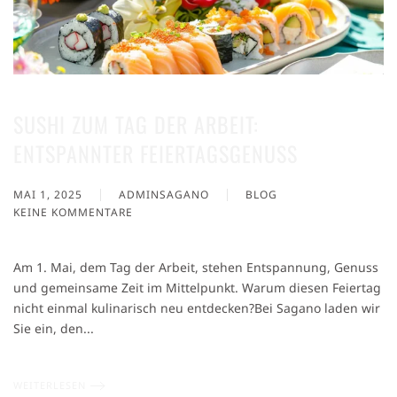
SUSHI ZUM TAG DER ARBEIT:
ENTSPANNTER FEIERTAGSGENUSS
MAI 1, 2025
ADMINSAGANO
BLOG
KEINE KOMMENTARE
ZU
SUSHI
ZUM
Am 1. Mai, dem Tag der Arbeit, stehen Entspannung, Genuss
TAG
und gemeinsame Zeit im Mittelpunkt. Warum diesen Feiertag
DER
nicht einmal kulinarisch neu entdecken?Bei Sagano laden wir
ARBEIT:
ENTSPANNTER
Sie ein, den...
FEIERTAGSGENUSS
WEITERLESEN