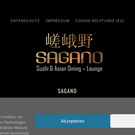
DATENSCHUTZ
IMPRESSUM
COOKIE-RICHTLINIE (EU)
SAGANO
Kurfürstendamm 182
10707 Berlin
e Cookies, um
Akzeptieren
en Technologien
f dieser Website
 können bestimmte