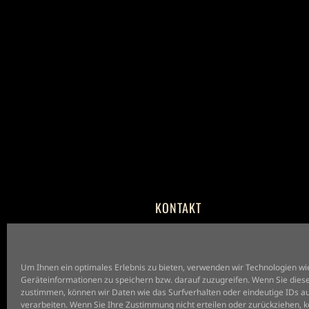
KONTAKT
mail@sagano.de
+49 (030) 23 88 59 38
Um Ihnen ein optimales Erlebnis zu bieten, verwenden wir Technologien wi
Geräteinformationen zu speichern bzw. darauf zuzugreifen. Wenn Sie dies
zustimmen, können wir Daten wie das Surfverhalten oder eindeutige IDs au
verarbeiten. Wenn Sie Ihre Zustimmung nicht erteilen oder zurückziehen,