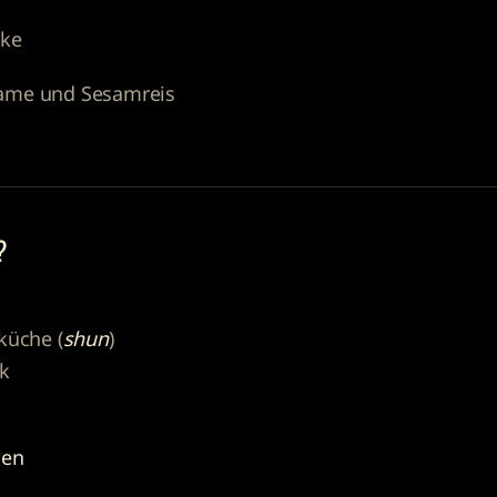
ake
mame und Sesamreis
?
küche (
shun
)
ck
hen