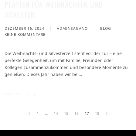
PLATTEN FÜR WEIHNACHTEN UND
SILVESTER
DEZEMBER 16, 2024
ADMINSAGANO
BLOG
KEINE KOMMENTARE
ZU
FEIERTAGE
IM
Die Weihnachts- und Silvesterzeit steht vor der Tür – eine
STIL
perfekte Gelegenheit, um mit Familie, Freunden oder
VON
Kollegen zusammenzukommen und besondere Momente zu
SAGANO:
SUSHI-
genießen. Dieses Jahr haben wir bei...
PLATTEN
FÜR
WEIHNACHTEN
WEITERLESEN
UND
SILVESTER
1
…
14
15
16
17
18