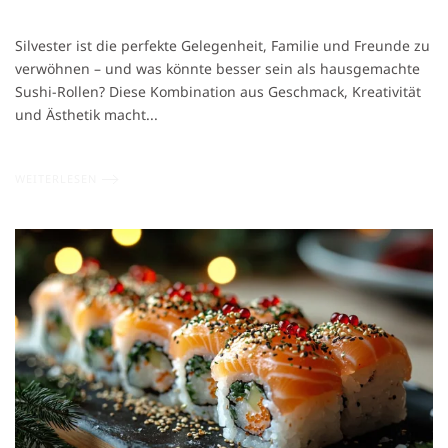
SUSHI-
ROLLEN
Silvester ist die perfekte Gelegenheit, Familie und Freunde zu
FÜR
verwöhnen – und was könnte besser sein als hausgemachte
DIE
Sushi-Rollen? Diese Kombination aus Geschmack, Kreativität
SILVESTERPARTY:
EINFACHE
und Ästhetik macht...
REZEPTE
ZUM
NACHMACHEN
WEITERLESEN