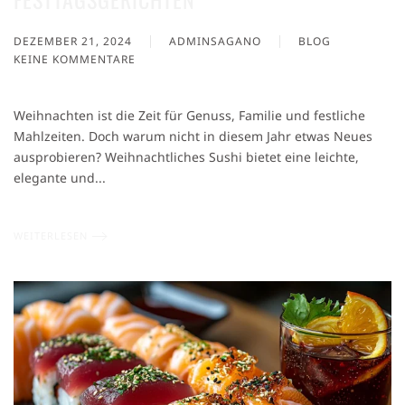
DEZEMBER 21, 2024
ADMINSAGANO
BLOG
KEINE KOMMENTARE
ZU
WEIHNACHTLICHES
SUSHI:
Weihnachten ist die Zeit für Genuss, Familie und festliche
DIE
Mahlzeiten. Doch warum nicht in diesem Jahr etwas Neues
PERFEKTE
ausprobieren? Weihnachtliches Sushi bietet eine leichte,
ALTERNATIVE
ZU
elegante und...
TRADITIONELLEN
FESTTAGSGERICHTEN
WEITERLESEN