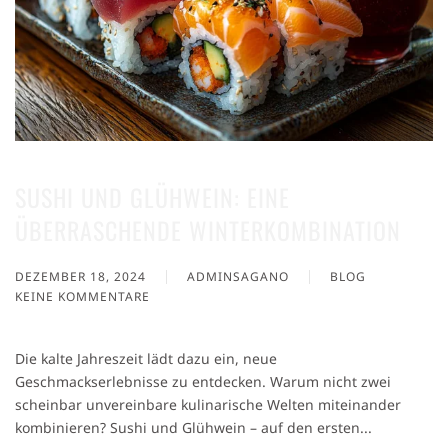
SUSHI UND GLÜHWEIN: EINE
ÜBERRASCHENDE WINTERKOMBINATION
DEZEMBER 18, 2024
ADMINSAGANO
BLOG
KEINE KOMMENTARE
ZU
SUSHI
UND
Die kalte Jahreszeit lädt dazu ein, neue
GLÜHWEIN:
Geschmackserlebnisse zu entdecken. Warum nicht zwei
EINE
scheinbar unvereinbare kulinarische Welten miteinander
ÜBERRASCHENDE
WINTERKOMBINATION
kombinieren? Sushi und Glühwein – auf den ersten...