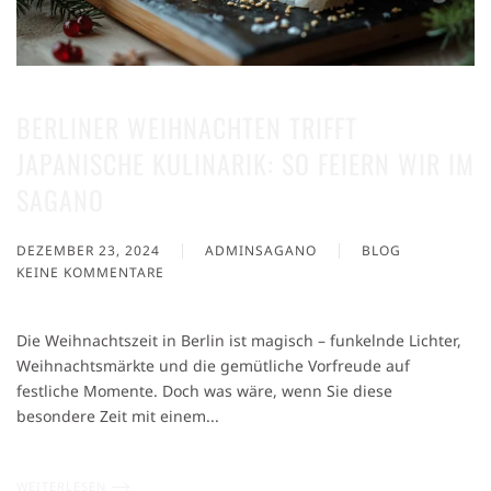
BERLINER WEIHNACHTEN TRIFFT
JAPANISCHE KULINARIK: SO FEIERN WIR IM
SAGANO
DEZEMBER 23, 2024
ADMINSAGANO
BLOG
KEINE KOMMENTARE
ZU
BERLINER
WEIHNACHTEN
Die Weihnachtszeit in Berlin ist magisch – funkelnde Lichter,
TRIFFT
Weihnachtsmärkte und die gemütliche Vorfreude auf
JAPANISCHE
festliche Momente. Doch was wäre, wenn Sie diese
KULINARIK:
SO
besondere Zeit mit einem...
FEIERN
WIR
IM
WEITERLESEN