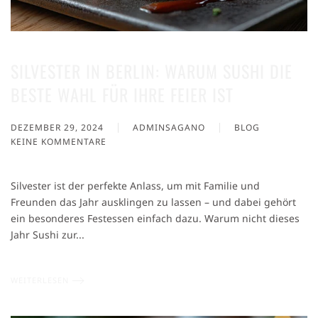
SILVESTER IN BERLIN: WARUM SUSHI DIE
BESTE WAHL FÜR IHRE FEIER IST
DEZEMBER 29, 2024
ADMINSAGANO
BLOG
KEINE KOMMENTARE
ZU
SILVESTER
IN
Silvester ist der perfekte Anlass, um mit Familie und
BERLIN:
Freunden das Jahr ausklingen zu lassen – und dabei gehört
WARUM
ein besonderes Festessen einfach dazu. Warum nicht dieses
SUSHI
DIE
Jahr Sushi zur...
BESTE
WAHL
FÜR
WEITERLESEN
IHRE
FEIER
IST